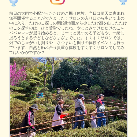
前日の大雨で心配だったたけのこ掘り体験。当日は晴天に恵まれ
無事開催することができました！サロンの入り口から歩いて山の
中に入り、たけのこ探しの開始!!地面から少しだけ顔を出したたけ
のこを探すのは、ひと苦労でしたね。やっとみつけたたけのこを
パパやママが掘り始めると、じーっと見つめる子どもや、一緒に
掘ろうとする子どもなどさまざまでした。すくすくサロンでは、
畑でのじゃがいも掘りや、さつまいも掘りの体験イベントも行っ
ています。自然と触れ合う貴重な体験をすくすくサロンでしてみ
てはいかがですか？