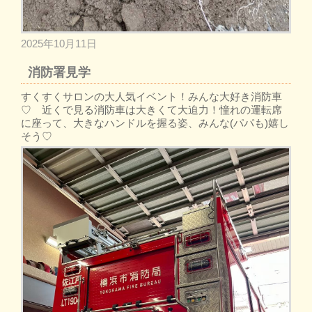
2025年10月11日
消防署見学
すくすくサロンの大人気イベント！みんな大好き消防車
♡ 近くで見る消防車は大きくて大迫力！憧れの運転席
に座って、大きなハンドルを握る姿、みんな(パパも)嬉し
そう♡