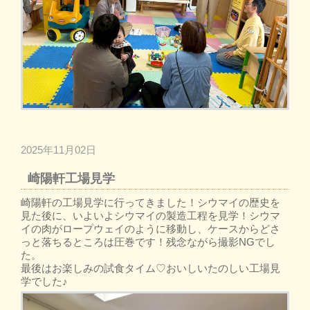
2025年11月02日
崎陽軒工場見学
崎陽軒の工場見学に行ってきました！シウマイの歴史を
見た後に、いよいよシウマイの製造工程を見学！シウマ
イの肉がロープウェイのように移動し、ケースからどさ
っと落ちるところは圧巻です！残念ながら撮影NGでし
た。
最後はお楽しみの試食タイム♡おいしいたのしい工場見
学でした♪